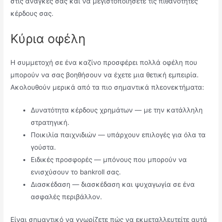
στις ανάγκες σας και να μεγιστοποιήσετε τις πιθανότητες
κέρδους σας.
Κύρια οφέλη
Η συμμετοχή σε ένα καζίνο προσφέρει πολλά οφέλη που
μπορούν να σας βοηθήσουν να έχετε μια θετική εμπειρία.
Ακολουθούν μερικά από τα πιο σημαντικά πλεονεκτήματα:
Δυνατότητα κέρδους χρημάτων — με την κατάλληλη
στρατηγική.
Ποικιλία παιχνιδιών — υπάρχουν επιλογές για όλα τα
γούστα.
Ειδικές προσφορές — μπόνους που μπορούν να
ενισχύσουν το bankroll σας.
Διασκέδαση — διασκέδαση και ψυχαγωγία σε ένα
ασφαλές περιβάλλον.
Είναι σημαντικό να γνωρίζετε πώς να εκμεταλλευτείτε αυτά