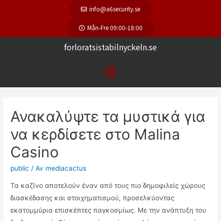
info@a6security.se
Mån-Fre 09:00-18:00
forloratsistabilnyckeln.se
Ανακαλύψτε τα μυστικά για
να κερδίσετε στο Malina
Casino
public
/ Av
mediacactus
Τα καζίνο αποτελούν έναν από τους πιο δημοφιλείς χώρους
διασκέδασης και στοιχηματισμού, προσελκύοντας
εκατομμύρια επισκέπτες παγκοσμίως. Με την ανάπτυξη του