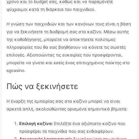
χρόνο και το budget σας, καθώς και να παραμένετε
ψύχραιμοι κατά τη διάρκεια του παιχνιδιού.
Η γνώση των παιχνιδιών και των κανόνων τους είναι η βάση
για να ξεκινήσετε τη διαδρομή σας στα καζίνο. Μέσω αυτής
της καθοδήγησης, μπορείτε να αποκτήσετε πολύτιμες
πληροφορίες που θα σας βοηθήσουν να κάνετε τις σωστές
επιλογές. Αξιοποιώντας τις ευκαιρίες που προσφέρονται,
μπορείτε να γίνετε και εσείς ένας επιτυχημένος παίκτης στο
sgcasino.
Πώς να ξεκινήσετε
Η έναρξη της εμπειρίας σας στα καζίνο μπορεί να είναι
αρκετά απλή, ακολουθώντας ορισμένα σημαντικά βήματα:
Επιλογή καζίνο:
Επιλέξτε ένα αξιόπιστο καζίνο που
προσφέρει τα παιχνίδια που σας ενδιαφέρουν.