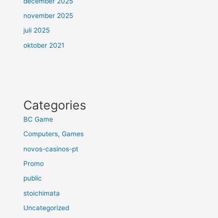
december 2025
november 2025
juli 2025
oktober 2021
Categories
BC Game
Computers, Games
novos-casinos-pt
Promo
public
stoichimata
Uncategorized