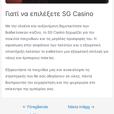
Γιατί να επιλέξετε SG Casino
Με την ολοένα και αυξανόμενη δημοτικότητα των
διαδικτυακών καζίνο, το SG Casino ξεχωρίζει για την
ποικιλία παιχνιδιών και τις μεγάλες προσφορές του. Η
αφοσίωση στην ασφάλεια των πελατών και η εξαιρετική
υποστήριξη πελατών το καθιστούν μια εξαιρετική επιλογή για
νέους και έμπειρους παίκτες.
Εξερευνήστε τα παιχνίδια μας και ανακαλύψτε τις
στρατηγικές που θα σας οδηγήσουν σε νίκες, πάντα
διατηρώντας την ευχαρίστηση και την ψυχαγωγία στο
επίκεντρο της εμπειρίας σας.
←
Föregående
Nästa Inlägg
→