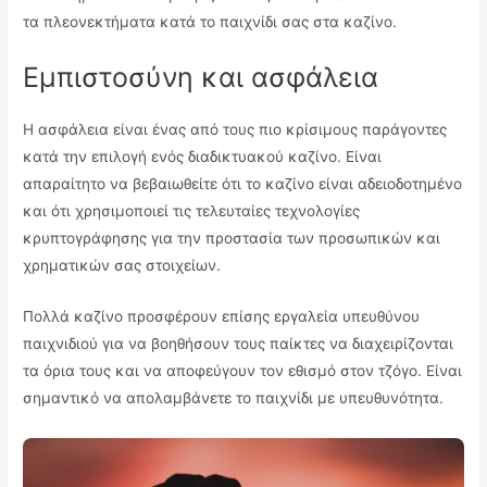
τα πλεονεκτήματα κατά το παιχνίδι σας στα καζίνο.
Εμπιστοσύνη και ασφάλεια
Η ασφάλεια είναι ένας από τους πιο κρίσιμους παράγοντες
κατά την επιλογή ενός διαδικτυακού καζίνο. Είναι
απαραίτητο να βεβαιωθείτε ότι το καζίνο είναι αδειοδοτημένο
και ότι χρησιμοποιεί τις τελευταίες τεχνολογίες
κρυπτογράφησης για την προστασία των προσωπικών και
χρηματικών σας στοιχείων.
Πολλά καζίνο προσφέρουν επίσης εργαλεία υπευθύνου
παιχνιδιού για να βοηθήσουν τους παίκτες να διαχειρίζονται
τα όρια τους και να αποφεύγουν τον εθισμό στον τζόγο. Είναι
σημαντικό να απολαμβάνετε το παιχνίδι με υπευθυνότητα.