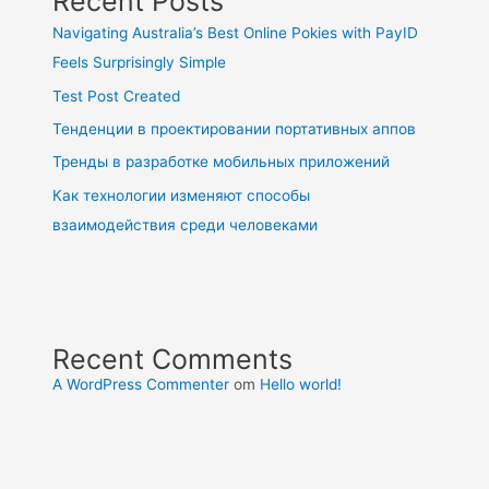
Recent Posts
Navigating Australia’s Best Online Pokies with PayID
Feels Surprisingly Simple
Test Post Created
Тенденции в проектировании портативных аппов
Тренды в разработке мобильных приложений
Как технологии изменяют способы
взаимодействия среди человеками
Recent Comments
A WordPress Commenter
om
Hello world!