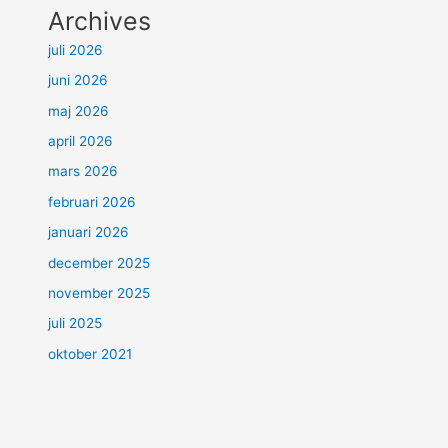
Archives
juli 2026
juni 2026
maj 2026
april 2026
mars 2026
februari 2026
januari 2026
december 2025
november 2025
juli 2025
oktober 2021