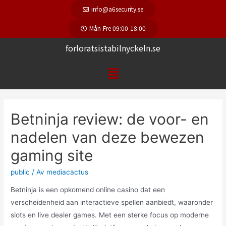
info@a6security.se
Mån-Fre 09:00-18:00
forloratsistabilnyckeln.se
Betninja review: de voor- en
nadelen van deze bewezen
gaming site
public
/ Av
mediacactus
Betninja is een opkomend online casino dat een
verscheidenheid aan interactieve spellen aanbiedt, waaronder
slots en live dealer games. Met een sterke focus op moderne