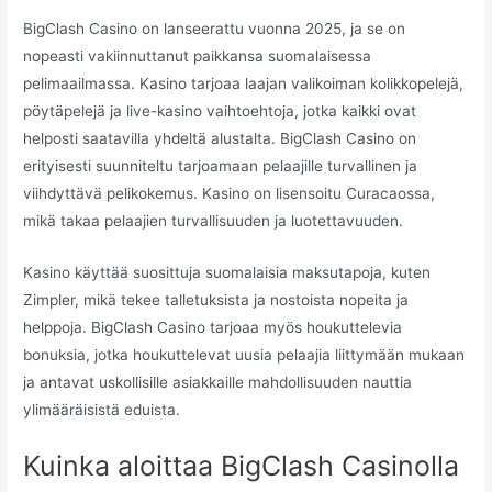
BigClash Casino on lanseerattu vuonna 2025, ja se on
nopeasti vakiinnuttanut paikkansa suomalaisessa
pelimaailmassa. Kasino tarjoaa laajan valikoiman kolikkopelejä,
pöytäpelejä ja live-kasino vaihtoehtoja, jotka kaikki ovat
helposti saatavilla yhdeltä alustalta. BigClash Casino on
erityisesti suunniteltu tarjoamaan pelaajille turvallinen ja
viihdyttävä pelikokemus. Kasino on lisensoitu Curacaossa,
mikä takaa pelaajien turvallisuuden ja luotettavuuden.
Kasino käyttää suosittuja suomalaisia maksutapoja, kuten
Zimpler, mikä tekee talletuksista ja nostoista nopeita ja
helppoja. BigClash Casino tarjoaa myös houkuttelevia
bonuksia, jotka houkuttelevat uusia pelaajia liittymään mukaan
ja antavat uskollisille asiakkaille mahdollisuuden nauttia
ylimääräisistä eduista.
Kuinka aloittaa BigClash Casinolla