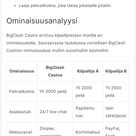
Laaja pelivalikoima, joka takaa jokaiselle jotakin
Ominaisuusanalyysi
BigClash Casino erottuu kilpailijoistaan monilla eri
ominaisuuksilla. Seuraavassa taulukossa vertaillaan BigClash
Casinon ominaisuuksia muihin suosittuihin kasinoihin.
BigClash
Ominaisuus
Kilpailija A
Kilpailija B
Casino
Yli 2000
Yli 2500
Pelivalikoima
Yli 3000 peliä
peliä
peliä
Rajoitettu
Vain
Asiakastuki
24/7 live-chat
tuki
sähköposti
Zimpler,
PayPal,
Maksutavat
Korttimaksut
pankkisiirto
Skrill