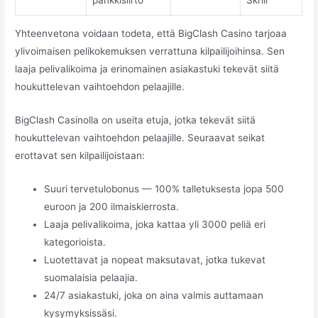
Yhteenvetona voidaan todeta, että BigClash Casino tarjoaa
ylivoimaisen pelikokemuksen verrattuna kilpailijoihinsa. Sen
laaja pelivalikoima ja erinomainen asiakastuki tekevät siitä
houkuttelevan vaihtoehdon pelaajille.
BigClash Casinolla on useita etuja, jotka tekevät siitä
houkuttelevan vaihtoehdon pelaajille. Seuraavat seikat
erottavat sen kilpailijoistaan:
Suuri tervetulobonus — 100% talletuksesta jopa 500
euroon ja 200 ilmaiskierrosta.
Laaja pelivalikoima, joka kattaa yli 3000 peliä eri
kategorioista.
Luotettavat ja nopeat maksutavat, jotka tukevat
suomalaisia pelaajia.
24/7 asiakastuki, joka on aina valmis auttamaan
kysymyksissäsi.