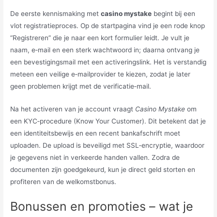
De eerste kennismaking met
casino mystake
begint bij een
vlot registratieproces. Op de startpagina vind je een rode knop
“Registreren” die je naar een kort formulier leidt. Je vult je
naam, e‑mail en een sterk wachtwoord in; daarna ontvang je
een bevestigingsmail met een activeringslink. Het is verstandig
meteen een veilige e‑mailprovider te kiezen, zodat je later
geen problemen krijgt met de verificatie‑mail.
Na het activeren van je account vraagt
Casino Mystake
om
een KYC‑procedure (Know Your Customer). Dit betekent dat je
een identiteitsbewijs en een recent bankafschrift moet
uploaden. De upload is beveiligd met SSL‑encryptie, waardoor
je gegevens niet in verkeerde handen vallen. Zodra de
documenten zijn goedgekeurd, kun je direct geld storten en
profiteren van de welkomstbonus.
Bonussen en promoties – wat je