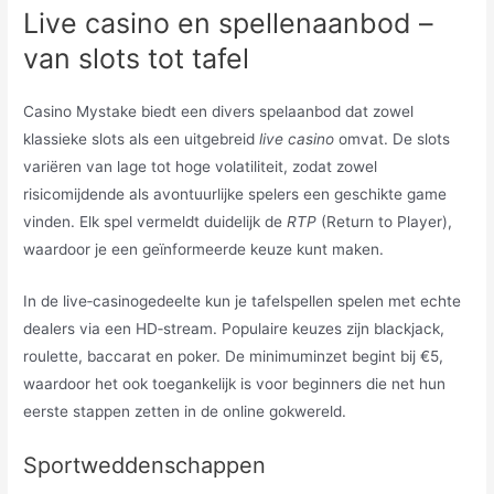
Live casino en spellenaanbod –
van slots tot tafel
Casino Mystake biedt een divers spelaanbod dat zowel
klassieke slots als een uitgebreid
live casino
omvat. De slots
variëren van lage tot hoge volatiliteit, zodat zowel
risicomijdende als avontuurlijke spelers een geschikte game
vinden. Elk spel vermeldt duidelijk de
RTP
(Return to Player),
waardoor je een geïnformeerde keuze kunt maken.
In de live‑casinogedeelte kun je tafelspellen spelen met echte
dealers via een HD‑stream. Populaire keuzes zijn blackjack,
roulette, baccarat en poker. De minimuminzet begint bij €5,
waardoor het ook toegankelijk is voor beginners die net hun
eerste stappen zetten in de online gokwereld.
Sportweddenschappen