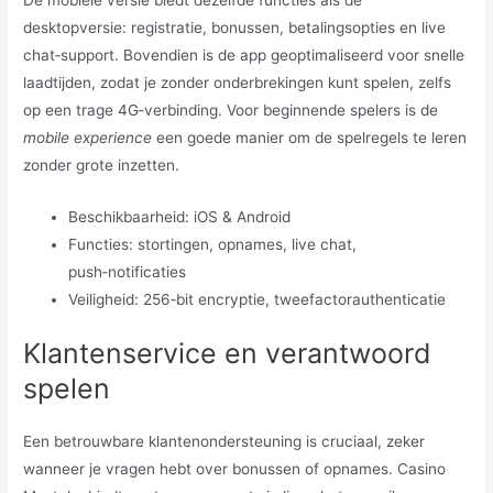
desktopversie: registratie, bonussen, betalingsopties en live
chat‑support. Bovendien is de app geoptimaliseerd voor snelle
laadtijden, zodat je zonder onderbrekingen kunt spelen, zelfs
op een trage 4G‑verbinding. Voor beginnende spelers is de
mobile experience
een goede manier om de spelregels te leren
zonder grote inzetten.
Beschikbaarheid: iOS & Android
Functies: stortingen, opnames, live chat,
push‑notificaties
Veiligheid: 256‑bit encryptie, tweefactorauthenticatie
Klantenservice en verantwoord
spelen
Een betrouwbare klantenondersteuning is cruciaal, zeker
wanneer je vragen hebt over bonussen of opnames. Casino