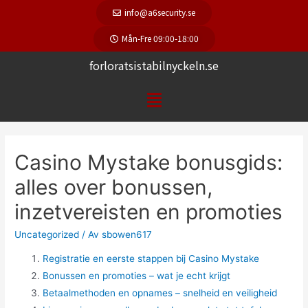
info@a6security.se
Mån-Fre 09:00-18:00
forloratsistabilnyckeln.se
Casino Mystake bonusgids:
alles over bonussen,
inzetvereisten en promoties
Uncategorized
/ Av
sbowen617
Registratie en eerste stappen bij Casino Mystake
Bonussen en promoties – wat je echt krijgt
Betaalmethoden en opnames – snelheid en veiligheid