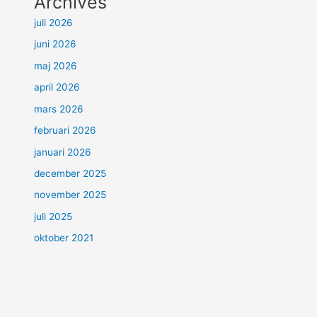
Archives
juli 2026
juni 2026
maj 2026
april 2026
mars 2026
februari 2026
januari 2026
december 2025
november 2025
juli 2025
oktober 2021