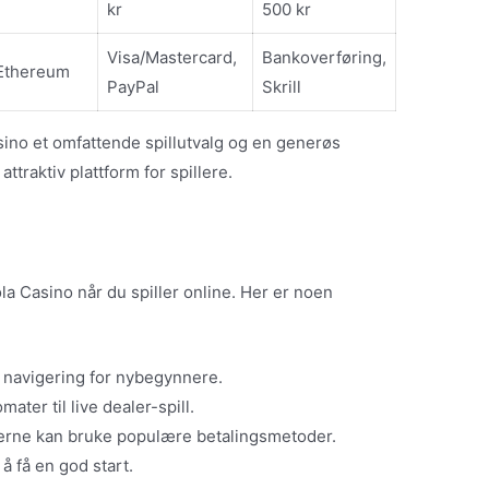
kr
500 kr
Visa/Mastercard,
Bankoverføring,
 Ethereum
PayPal
Skrill
asino et omfattende spillutvalg og en generøs
ttraktiv plattform for spillere.
la Casino når du spiller online. Her er noen
 navigering for nybegynnere.
ater til live dealer-spill.
lerne kan bruke populære betalingsmetoder.
å få en god start.