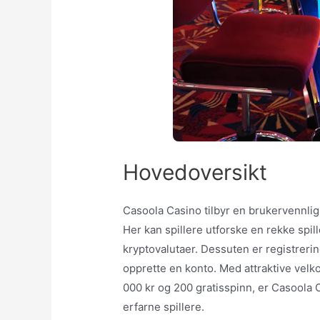
Hovedoversikt
Casoola Casino tilbyr en brukervennlig
Her kan spillere utforske en rekke spi
kryptovalutaer. Dessuten er registrerin
opprette en konto. Med attraktive velk
000 kr og 200 gratisspinn, er Casoola C
erfarne spillere.