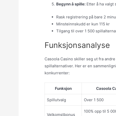
Begynn å spille:
Etter å ha valgt s
Rask registrering på bare 2 minu
Minsteinnskudd er kun 115 kr
Tilgang til over 1 500 spillalterna
Funksjonsanalyse
Casoola Casino skiller seg ut fra andr
spillalternativer. Her er en sammenligni
konkurrenter:
Funksjon
Casoola C
Spillutvalg
Over 1 500
100% opp til 5 00
Velkomstbonus