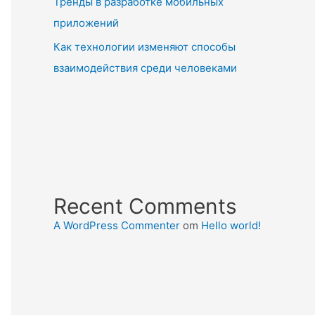
Тренды в разработке мобильных
приложений
Как технологии изменяют способы
взаимодействия среди человеками
Recent Comments
A WordPress Commenter
om
Hello world!