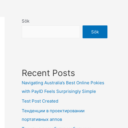
Sök
Sök
Recent Posts
Navigating Australia’s Best Online Pokies
with PayID Feels Surprisingly Simple
Test Post Created
Тенденции в проектировании
портативных аппов