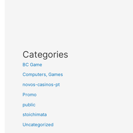
Categories
BC Game
Computers, Games
novos-casinos-pt
Promo
public
stoichimata
Uncategorized