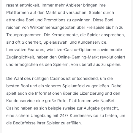
rasant entwickelt. Immer mehr Anbieter bringen ihre
Plattformen auf den Markt und versuchen, Spieler durch
attraktive Boni und Promotions zu gewinnen. Diese Boni
reichen von Willkommensangeboten über Freispiele bis hin zu
Treueprogrammen. Die Kernelemente, die Spieler ansprechen,
sind oft Sicherheit, Spielauswahl und Kundenservice.
Innovative Features, wie Live-Casino-Optionen sowie mobile
Zugänglichkeit, haben den Online-Gaming-Markt revolutioniert
und ermöglichen es den Spielern, von überall aus zu spielen.
Die Wahl des richtigen Casinos ist entscheidend, um die
besten Boni und ein sicheres Spielumfeld zu genießen. Dabei
spielt auch die Informationen über die Lizenzierung und den
Kundenservice eine große Rolle. Plattformen wie NaoBet
Casino haben es sich beispielsweise zur Aufgabe gemacht,
eine sichere Umgebung mit 24/7 Kundenservice zu bieten, um
die Bedürfnisse ihrer Spieler zu erfüllen.