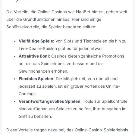
Die Vorteile, die Online-Casinos wie NaoBet bieten, gehen weit
über die Grundfunktionen hinaus. Hier sind einige
Schlüsselvorteile, die Spieler beachten sollten:
Vielfältige Spiele:
Von Slots und Tischspielen bis hin zu
Live-Dealer-Spielen gibt es für jeden etwas.
Attraktive Boni:
Casinos bieten zahlreiche Promotions
an, die das Spielerlebnis verbessern und die
Gewinnchancen erhöhen.
Flexibles Spielen:
Die Möglichkeit, von überall und
jederzeit zu spielen, ist ein großer Vorteil des Online-
Gamings.
Verantwortungsvolles Spielen:
Tools zur Spielkontrolle
sind verfügbar, um Spielern zu helfen, ihre Ausgaben im
Griff zu behalten.
Diese Vorteile tragen dazu bei, das Online-Casino-Spielerlebnis