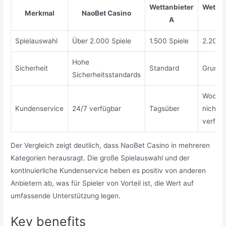
Wettanbieter
Wettan
Merkmal
NaoBet Casino
A
Spielauswahl
Über 2.000 Spiele
1.500 Spiele
2.200 
Hohe
Sicherheit
Standard
Grundl
Sicherheitsstandards
Woche
Kundenservice
24/7 verfügbar
Tagsüber
nicht
verfüg
Der Vergleich zeigt deutlich, dass NaoBet Casino in mehreren
Kategorien herausragt. Die große Spielauswahl und der
kontinuierliche Kundenservice heben es positiv von anderen
Anbietern ab, was für Spieler von Vorteil ist, die Wert auf
umfassende Unterstützung legen.
Key benefits