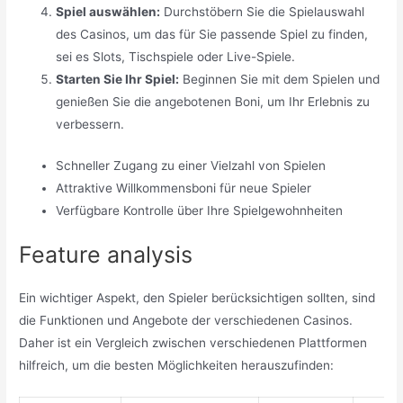
Spiel auswählen:
Durchstöbern Sie die Spielauswahl
des Casinos, um das für Sie passende Spiel zu finden,
sei es Slots, Tischspiele oder Live-Spiele.
Starten Sie Ihr Spiel:
Beginnen Sie mit dem Spielen und
genießen Sie die angebotenen Boni, um Ihr Erlebnis zu
verbessern.
Schneller Zugang zu einer Vielzahl von Spielen
Attraktive Willkommensboni für neue Spieler
Verfügbare Kontrolle über Ihre Spielgewohnheiten
Feature analysis
Ein wichtiger Aspekt, den Spieler berücksichtigen sollten, sind
die Funktionen und Angebote der verschiedenen Casinos.
Daher ist ein Vergleich zwischen verschiedenen Plattformen
hilfreich, um die besten Möglichkeiten herauszufinden: