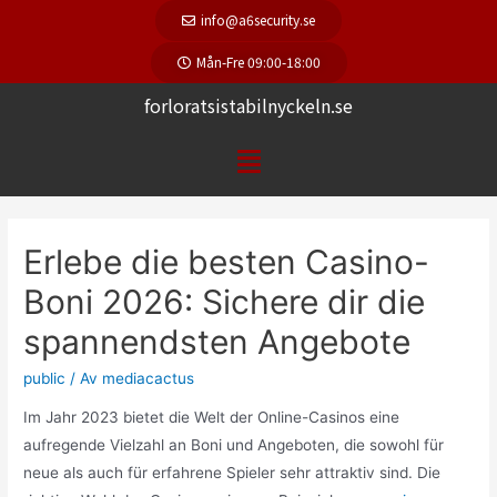
info@a6security.se
Mån-Fre 09:00-18:00
forloratsistabilnyckeln.se
Erlebe die besten Casino-
Boni 2026: Sichere dir die
spannendsten Angebote
public
/ Av
mediacactus
Im Jahr 2023 bietet die Welt der Online-Casinos eine
aufregende Vielzahl an Boni und Angeboten, die sowohl für
neue als auch für erfahrene Spieler sehr attraktiv sind. Die