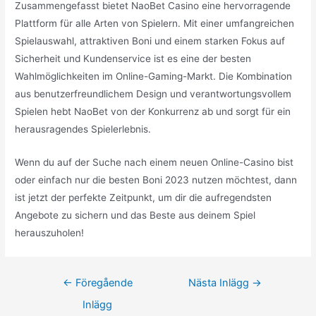
Zusammengefasst bietet NaoBet Casino eine hervorragende
Plattform für alle Arten von Spielern. Mit einer umfangreichen
Spielauswahl, attraktiven Boni und einem starken Fokus auf
Sicherheit und Kundenservice ist es eine der besten
Wahlmöglichkeiten im Online-Gaming-Markt. Die Kombination
aus benutzerfreundlichem Design und verantwortungsvollem
Spielen hebt NaoBet von der Konkurrenz ab und sorgt für ein
herausragendes Spielerlebnis.
Wenn du auf der Suche nach einem neuen Online-Casino bist
oder einfach nur die besten Boni 2023 nutzen möchtest, dann
ist jetzt der perfekte Zeitpunkt, um dir die aufregendsten
Angebote zu sichern und das Beste aus deinem Spiel
herauszuholen!
←
Föregående
Nästa Inlägg
→
Inlägg