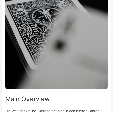
Main Overview
Die Welt der Online-Casinos hat sich in den letzten Jahren