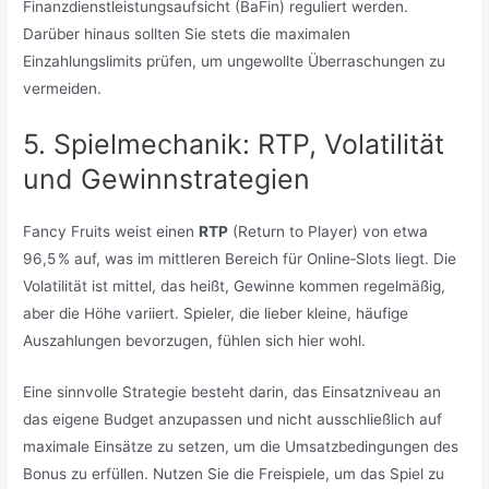
Finanzdienstleistungsaufsicht (BaFin) reguliert werden.
Darüber hinaus sollten Sie stets die maximalen
Einzahlungslimits prüfen, um ungewollte Überraschungen zu
vermeiden.
5. Spielmechanik: RTP, Volatilität
und Gewinnstrategien
Fancy Fruits weist einen
RTP
(Return to Player) von etwa
96,5 % auf, was im mittleren Bereich für Online‑Slots liegt. Die
Volatilität ist mittel, das heißt, Gewinne kommen regelmäßig,
aber die Höhe variiert. Spieler, die lieber kleine, häufige
Auszahlungen bevorzugen, fühlen sich hier wohl.
Eine sinnvolle Strategie besteht darin, das Einsatzniveau an
das eigene Budget anzupassen und nicht ausschließlich auf
maximale Einsätze zu setzen, um die Umsatzbedingungen des
Bonus zu erfüllen. Nutzen Sie die Freispiele, um das Spiel zu