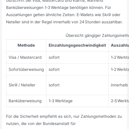
Gutschrift bei Visa, Mastercard und Klarna, während
Banküberweisungen 1‑3 Werktage benötigen können. Für
Auszahlungen gelten ähnliche Zeiten: E‑Wallets wie Skrill oder
Neteller sind in der Regel innerhalb von 24 Stunden auszahlbar.
Übersicht gängiger Zahlungsmet
Methode
Einzahlungsgeschwindigkeit
Auszahl
Visa / Mastercard
sofort
1‑2 Werkt
Sofortüberweisung
sofort
1‑2 Werkt
Skrill / Neteller
sofort
innerhalb
Banküberweisung
1‑3 Werktage
2‑5 Werk
Für die Sicherheit empfiehlt es sich, nur Zahlungsmethoden zu
nutzen, die von der Bundesanstalt für