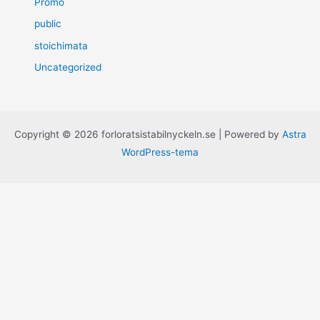
Promo
public
stoichimata
Uncategorized
Copyright © 2026 forloratsistabilnyckeln.se | Powered by
Astra
WordPress-tema