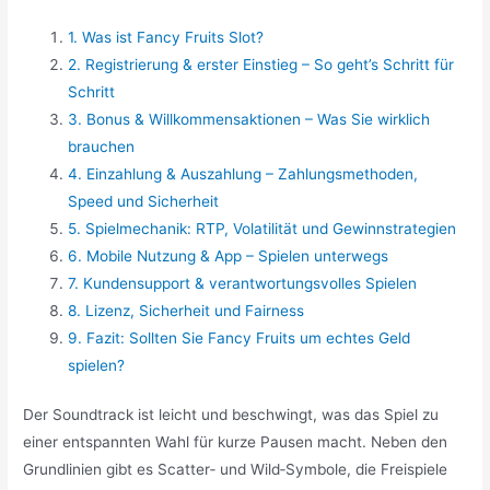
1. Was ist Fancy Fruits Slot?
2. Registrierung & erster Einstieg – So geht’s Schritt für
Schritt
3. Bonus & Willkommensaktionen – Was Sie wirklich
brauchen
4. Einzahlung & Auszahlung – Zahlungsmethoden,
Speed und Sicherheit
5. Spielmechanik: RTP, Volatilität und Gewinnstrategien
6. Mobile Nutzung & App – Spielen unterwegs
7. Kundensupport & verantwortungsvolles Spielen
8. Lizenz, Sicherheit und Fairness
9. Fazit: Sollten Sie Fancy Fruits um echtes Geld
spielen?
Der Soundtrack ist leicht und beschwingt, was das Spiel zu
einer entspannten Wahl für kurze Pausen macht. Neben den
Grundlinien gibt es Scatter‑ und Wild‑Symbole, die Freispiele