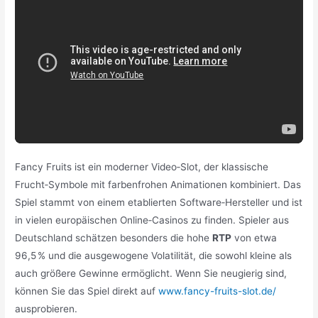
Fancy Fruits ist ein moderner Video‑Slot, der klassische
Frucht‑Symbole mit farbenfrohen Animationen kombiniert. Das
Spiel stammt von einem etablierten Software‑Hersteller und ist
in vielen europäischen Online‑Casinos zu finden. Spieler aus
Deutschland schätzen besonders die hohe
RTP
von etwa
96,5 % und die ausgewogene Volatilität, die sowohl kleine als
auch größere Gewinne ermöglicht. Wenn Sie neugierig sind,
können Sie das Spiel direkt auf
www.fancy-fruits-slot.de/
ausprobieren.