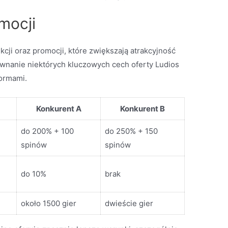
omocji
cji oraz promocji, które zwiększają atrakcyjność
ównanie niektórych kluczowych cech oferty Ludios
formami.
Konkurent A
Konkurent B
do 200% + 100
do 250% + 150
spinów
spinów
do 10%
brak
około 1500 gier
dwieście gier