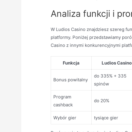
Analiza funkcji i pr
W Ludios Casino znajdziesz szereg funk
platformy. Poniżej przedstawiamy por
Casino z innymi konkurencyjnymi plat
Funkcja
Ludios Casino
do 335% + 335
Bonus powitalny
spinów
Program
do 20%
cashback
Wybór gier
tysiące gier