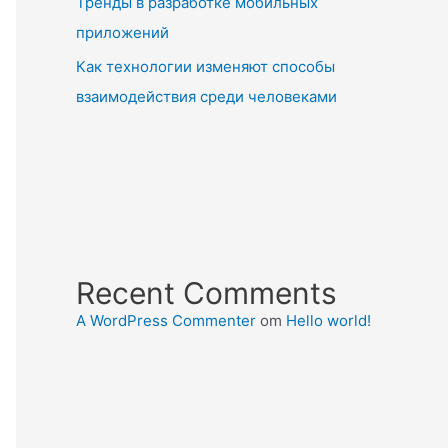
Тренды в разработке мобильных
приложений
Как технологии изменяют способы
взаимодействия среди человеками
Recent Comments
A WordPress Commenter
om
Hello world!