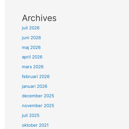
Archives
juli 2026
juni 2026
maj 2026
april 2026
mars 2026
februari 2026
januari 2026
december 2025
november 2025
juli 2025
oktober 2021