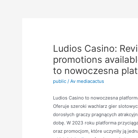
Ludios Casino: Rev
promotions availab
to nowoczesna platf
public
/ Av
mediacactus
Ludios Casino to nowoczesna platforma
Oferuje szeroki wachlarz gier slotowy
dorosłych graczy pragnących atrakcyjn
dobę. W 2023 roku platforma przycią
oraz promocjom, które uczyniły ją jedn