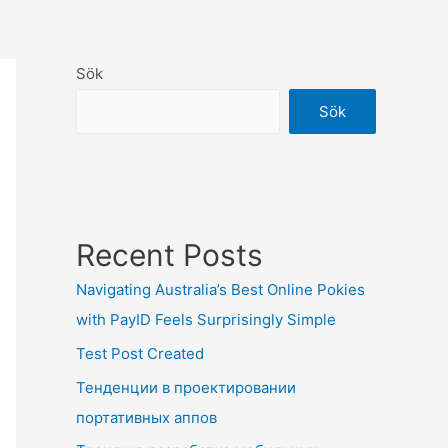
Sök
Sök
Recent Posts
Navigating Australia’s Best Online Pokies
with PayID Feels Surprisingly Simple
Test Post Created
Тенденции в проектировании
портативных аппов