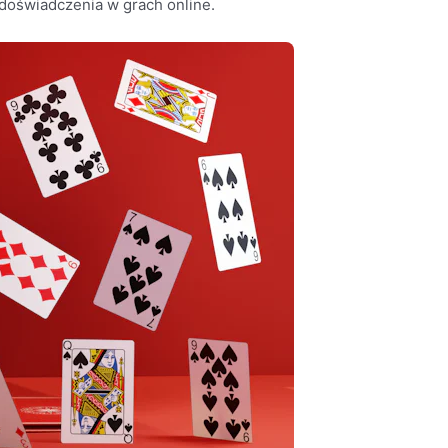
 doświadczenia w grach online.