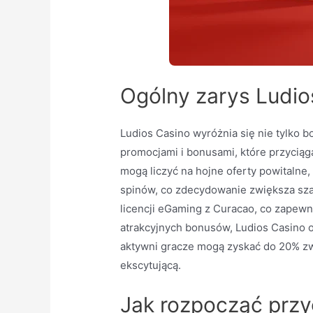
Ogólny zarys Ludio
Ludios Casino wyróżnia się nie tylko b
promocjami i bonusami, które przyciąg
mogą liczyć na hojne oferty powitaln
spinów, co zdecydowanie zwiększa sza
licencji eGaming z Curacao, co zapewn
atrakcyjnych bonusów, Ludios Casino 
aktywni gracze mogą zyskać do 20% zwr
ekscytującą.
Jak rozpocząć przy