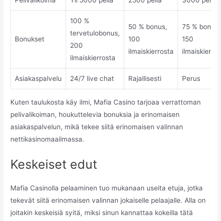
Pelivalikoima
Yli 5000 peliä
2500 peliä
3000 peliä
100 %
50 % bonus,
75 % bonus,
tervetulobonus,
Bonukset
100
150
200
ilmaiskierrosta
ilmaiskierro
ilmaiskierrosta
Asiakaspalvelu
24/7 live chat
Rajallisesti
Perus
Kuten taulukosta käy ilmi, Mafia Casino tarjoaa verrattoman
pelivalikoiman, houkuttelevia bonuksia ja erinomaisen
asiakaspalvelun, mikä tekee siitä erinomaisen valinnan
nettikasinomaailmassa.
Keskeiset edut
Mafia Casinolla pelaaminen tuo mukanaan useita etuja, jotka
tekevät siitä erinomaisen valinnan jokaiselle pelaajalle. Alla on
joitakin keskeisiä syitä, miksi sinun kannattaa kokeilla tätä