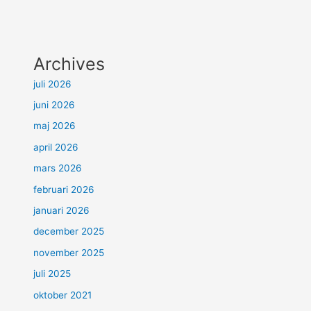
Archives
juli 2026
juni 2026
maj 2026
april 2026
mars 2026
februari 2026
januari 2026
december 2025
november 2025
juli 2025
oktober 2021