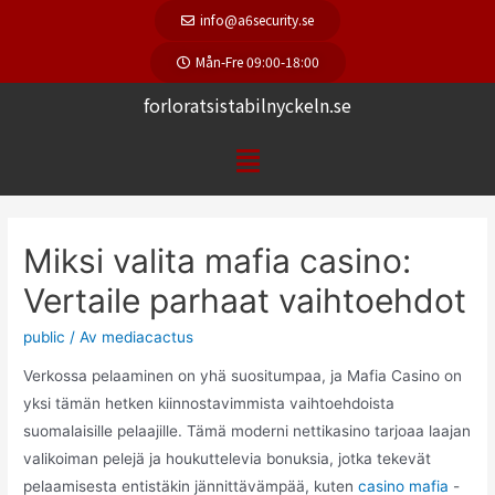
info@a6security.se
Mån-Fre 09:00-18:00
forloratsistabilnyckeln.se
Miksi valita mafia casino:
Vertaile parhaat vaihtoehdot
public
/ Av
mediacactus
Verkossa pelaaminen on yhä suositumpaa, ja Mafia Casino on
yksi tämän hetken kiinnostavimmista vaihtoehdoista
suomalaisille pelaajille. Tämä moderni nettikasino tarjoaa laajan
valikoiman pelejä ja houkuttelevia bonuksia, jotka tekevät
pelaamisesta entistäkin jännittävämpää, kuten
casino mafia
-