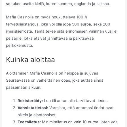
se tukee useita kieliä, kuten suomea, englantia ja saksaa.
Mafia Casinolla on myös houkutteleva 100 %
tervetuliaistarjous, joka voi olla jopa 500 euroa, sekä 200
ilmaiskierrosta. Tämä tekee siitä erinomaisen valinnan uusille
pelaajille, jotka etsivät jännittävää ja palkitsevaa
pelikokemusta.
Kuinka aloittaa
Aloittaminen Mafia Casinolla on helppoa ja sujuvaa.
Seuraavassa on vaiheittainen opas, joka auttaa sinua
pääsemään alkuun:
Rekisteröidy:
Luo tili antamalla tarvittavat tiedot.
Vahvista tietosi:
Varmista, että antamasi tiedot ovat
oikein ja ajantasaiset.
Tee talletus:
Minimitalletus on vain 10 euroa, joten voit