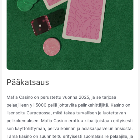
Pääkatsaus
Mafia Casino on perustettu vuonna 2025, ja se tarjoaa
pelaajilleen yli 5000 peliä johtavilta pelinkehittäjiltä. Kasino on
lisensoitu Curacaossa, mikä takaa turvallisen ja luotettavan
pelikokemuksen. Mafia Casino erottuu kilpailijoistaan erityisesti
sen käyttöliittymän, pelivalikoiman ja asiakaspalvelun ansiosta.
Tämä kasino on suunniteltu erityisesti suomalaisille pelaajille, ja