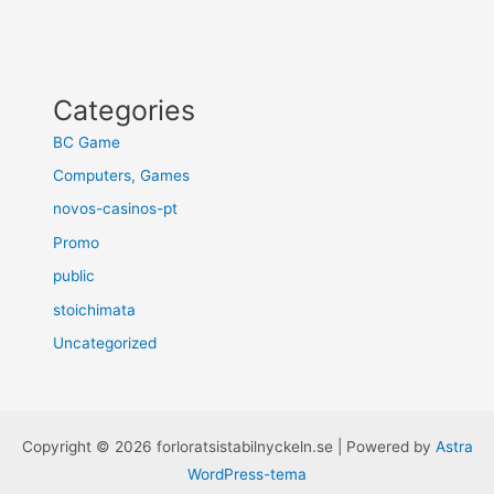
Categories
BC Game
Computers, Games
novos-casinos-pt
Promo
public
stoichimata
Uncategorized
Copyright © 2026 forloratsistabilnyckeln.se | Powered by
Astra
WordPress-tema