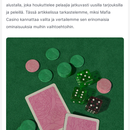
alustalla, joka houkuttelee pelaajia jatkuvasti uusilla tarjouksilla
ja peleillä. Tässä artikkelissa tarkastelemme, miksi Mafia
Casino kannattaa valita ja vertailemme sen erinomaisia
ominaisuuksia muihin vaihtoehtoihin.