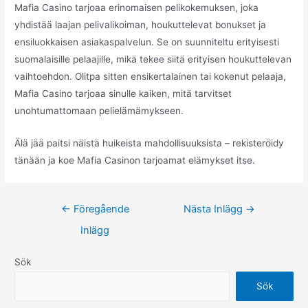
Mafia Casino tarjoaa erinomaisen pelikokemuksen, joka
yhdistää laajan pelivalikoiman, houkuttelevat bonukset ja
ensiluokkaisen asiakaspalvelun. Se on suunniteltu erityisesti
suomalaisille pelaajille, mikä tekee siitä erityisen houkuttelevan
vaihtoehdon. Olitpa sitten ensikertalainen tai kokenut pelaaja,
Mafia Casino tarjoaa sinulle kaiken, mitä tarvitset
unohtumattomaan pelielämämykseen.
Älä jää paitsi näistä huikeista mahdollisuuksista – rekisteröidy
tänään ja koe Mafia Casinon tarjoamat elämykset itse.
←
Föregående
Nästa Inlägg
→
Inlägg
Sök
Sök