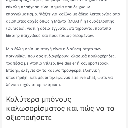
εύκολη πλοήγηση είναι σημεία που δείχνουν
επαγγελματισμό. Ψάξτε για καζίνο με άδεια λειτουργίας από
αξιόπιστες αρχές όπως η Μάλτα (MGA) ή η Γουαδελούπης
(Curacao), γιατί η άδεια εγγυάται ότι τηρούνται πρότυπα
δίκαιης παιχνιδιού και προστασίας δεδομένων.
Μια άλλη κρίσιμη πτυχή είναι η διαθεσιμότητα των
παιχνιδιών που σας ενδιαφέρουν: κλασικά κουλοχέρηδες,
τραπέζια με ντόπιο ντίλερ, live dealer ή και sportsbook.
Επίσης, ελέγξτε αν το καζίνο προσφέρει ελληνική
υποστήριξη, είτε μέσω τηλεφώνου είτε live chat, ώστε να
λύνετε τυχόν απορίες άμεσα.
Καλύτερα μπόνους
καλωσορίσματος και πώς να τα
αξιοποιήσετε