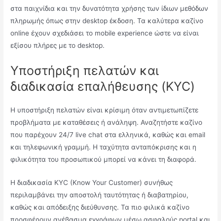
στα παιχνίδια και την δυνατότητα χρήσης των ίδιων μεθόδων
πληρωμής όπως στην desktop έκδοση. Τα καλύτερα καζίνο
online έχουν σχεδιάσει το mobile experience ώστε να είναι
εξίσου πλήρες με το desktop.
Υποστήριξη πελατών και
διαδικασία επαλήθευσης (KYC)
Η υποστήριξη πελατών είναι κρίσιμη όταν αντιμετωπίζετε
προβλήματα με καταθέσεις ή ανάληψη. Αναζητήστε καζίνο
που παρέχουν 24/7 live chat στα ελληνικά, καθώς και email
και τηλεφωνική γραμμή. Η ταχύτητα ανταπόκρισης και η
φιλικότητα του προσωπικού μπορεί να κάνει τη διαφορά.
Η διαδικασία KYC (Know Your Customer) συνήθως
περιλαμβάνει την αποστολή ταυτότητας ή διαβατηρίου,
καθώς και απόδειξης διεύθυνσης. Τα πιο φιλικά καζίνο
προσφέρουν ανέβασμα εγγράφων μέσω ασφαλούς portal και