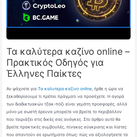
Τα καλύτερα καζίνο online –
Πρακτικός Οδηγός για
Έλληνες Παίκτες
Αν ψάχνετε για
Τα καλυτερα καζινο online
, ήρθε η ώρα να
ξεκαθαρίσουμε τι πρέπει πράγματι να προσέχετε. Η αγορά
των διαδικτυακών τζακ-πόζι είναι γεμάτη προσφορές, αλλά
μόνο με σωστή έρευνα μπορείτε να βρείτε το περιβάλλον
που ταιριάζει στις δικές σας ανάγκες. Στο άρθρο αυτό θα
βρείτε πρακτικές συμβουλές, πίνακες σύγκρισης και λίστες
που απαντούν σε ερωτήματα όπως: πώς να αξιολογήσετε τα