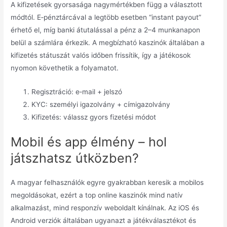
A kifizetések gyorsasága nagymértékben függ a választott
módtól. E‑pénztárcával a legtöbb esetben “instant payout”
érhető el, míg banki átutalással a pénz a 2–4 munkanapon
belül a számlára érkezik. A megbízható kaszinók általában a
kifizetés státuszát valós időben frissítik, így a játékosok
nyomon követhetik a folyamatot.
Regisztráció: e‑mail + jelszó
KYC: személyi igazolvány + címigazolvány
Kifizetés: válassz gyors fizetési módot
Mobil és app élmény – hol
játszhatsz útközben?
A magyar felhasználók egyre gyakrabban keresik a mobilos
megoldásokat, ezért a top online kaszinók mind natív
alkalmazást, mind responzív weboldalt kínálnak. Az iOS és
Android verziók általában ugyanazt a játékválasztékot és