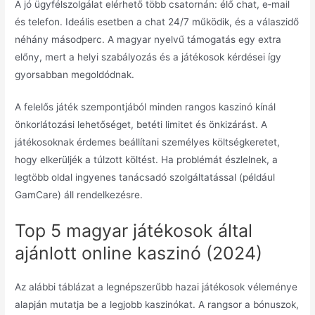
A jó ügyfélszolgálat elérhető több csatornán: élő chat, e‑mail
és telefon. Ideális esetben a chat 24/7 működik, és a válaszidő
néhány másodperc. A magyar nyelvű támogatás egy extra
előny, mert a helyi szabályozás és a játékosok kérdései így
gyorsabban megoldódnak.
A felelős játék szempontjából minden rangos kaszinó kínál
önkorlátozási lehetőséget, betéti limitet és önkizárást. A
játékosoknak érdemes beállítani személyes költségkeretet,
hogy elkerüljék a túlzott költést. Ha problémát észlelnek, a
legtöbb oldal ingyenes tanácsadó szolgáltatással (például
GamCare) áll rendelkezésre.
Top 5 magyar játékosok által
ajánlott online kaszinó (2024)
Az alábbi táblázat a legnépszerűbb hazai játékosok véleménye
alapján mutatja be a legjobb kaszinókat. A rangsor a bónuszok,