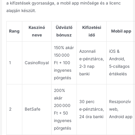
a kifizetések gyorsasága, a mobil app minősége és a licenc
alapján készült.
Kaszinó
Üdvözlő
Kifizetési
Rang
Mobil app
neve
bónusz
idő
150% akár
Azonnali
iOS &
150 000
e‑pénztárca,
Android,
1
CasinoRoyal
Ft + 100
2‑3 nap
5‑csillagos
ingyenes
banki
értékelés
pörgetés
200%
akár
30 perc
Reszponzív
200 000
2
BetSafe
e‑pénztárca,
web,
Ft + 50
24 óra banki
Android app
ingyenes
pörgetés