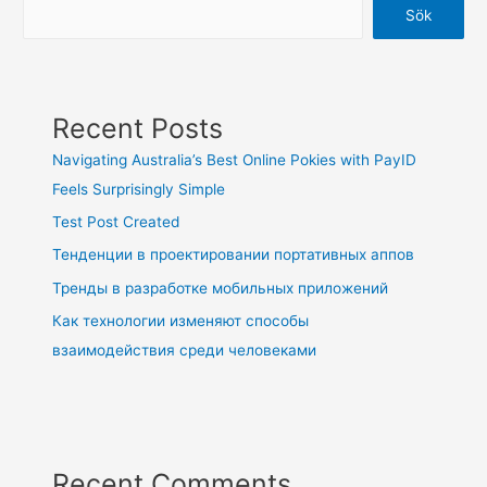
Sök
Recent Posts
Navigating Australia’s Best Online Pokies with PayID
Feels Surprisingly Simple
Test Post Created
Тенденции в проектировании портативных аппов
Тренды в разработке мобильных приложений
Как технологии изменяют способы
взаимодействия среди человеками
Recent Comments