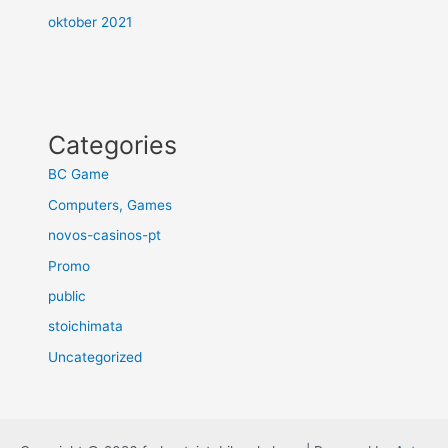
oktober 2021
Categories
BC Game
Computers, Games
novos-casinos-pt
Promo
public
stoichimata
Uncategorized