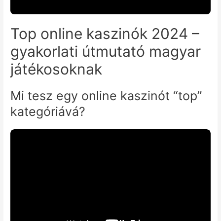
Top online kaszinók 2024 –
gyakorlati útmutató magyar
játékosoknak
Mi tesz egy online kaszinót “top”
kategóriává?