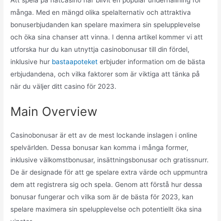
Att spela på nätcasino har blivit en populär underhållning för
många. Med en mängd olika spelalternativ och attraktiva
bonuserbjudanden kan spelare maximera sin spelupplevelse
och öka sina chanser att vinna. I denna artikel kommer vi att
utforska hur du kan utnyttja casinobonusar till din fördel,
inklusive hur
bastaapoteket
erbjuder information om de bästa
erbjudandena, och vilka faktorer som är viktiga att tänka på
när du väljer ditt casino för 2023.
Main Overview
Casinobonusar är ett av de mest lockande inslagen i online
spelvärlden. Dessa bonusar kan komma i många former,
inklusive välkomstbonusar, insättningsbonusar och gratissnurr.
De är designade för att ge spelare extra värde och uppmuntra
dem att registrera sig och spela. Genom att förstå hur dessa
bonusar fungerar och vilka som är de bästa för 2023, kan
spelare maximera sin spelupplevelse och potentiellt öka sina