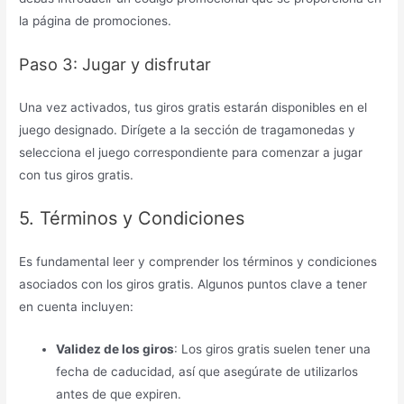
la página de promociones.
Paso 3: Jugar y disfrutar
Una vez activados, tus giros gratis estarán disponibles en el
juego designado. Dirígete a la sección de tragamonedas y
selecciona el juego correspondiente para comenzar a jugar
con tus giros gratis.
5. Términos y Condiciones
Es fundamental leer y comprender los términos y condiciones
asociados con los giros gratis. Algunos puntos clave a tener
en cuenta incluyen:
Validez de los giros
: Los giros gratis suelen tener una
fecha de caducidad, así que asegúrate de utilizarlos
antes de que expiren.