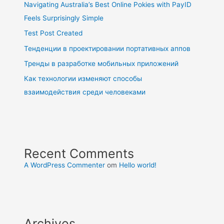
Navigating Australia’s Best Online Pokies with PayID
Feels Surprisingly Simple
Test Post Created
Тенденции в проектировании портативных аппов
Тренды в разработке мобильных приложений
Как технологии изменяют способы
взаимодействия среди человеками
Recent Comments
A WordPress Commenter
om
Hello world!
Archives