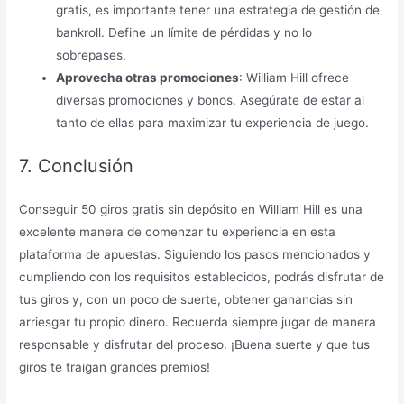
gratis, es importante tener una estrategia de gestión de
bankroll. Define un límite de pérdidas y no lo
sobrepases.
Aprovecha otras promociones
: William Hill ofrece
diversas promociones y bonos. Asegúrate de estar al
tanto de ellas para maximizar tu experiencia de juego.
7. Conclusión
Conseguir 50 giros gratis sin depósito en William Hill es una
excelente manera de comenzar tu experiencia en esta
plataforma de apuestas. Siguiendo los pasos mencionados y
cumpliendo con los requisitos establecidos, podrás disfrutar de
tus giros y, con un poco de suerte, obtener ganancias sin
arriesgar tu propio dinero. Recuerda siempre jugar de manera
responsable y disfrutar del proceso. ¡Buena suerte y que tus
giros te traigan grandes premios!