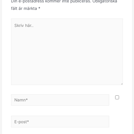
Din e-postadress kommer inte publiceras.
Obligatoriska
fält är märkta
*