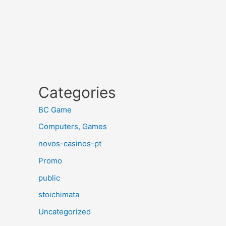
Categories
BC Game
Computers, Games
novos-casinos-pt
Promo
public
stoichimata
Uncategorized