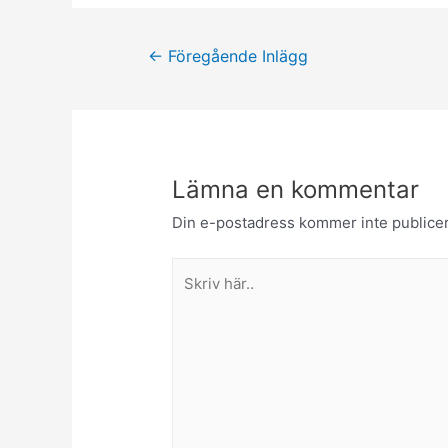
←
Föregående Inlägg
Lämna en kommentar
Din e-postadress kommer inte publicer