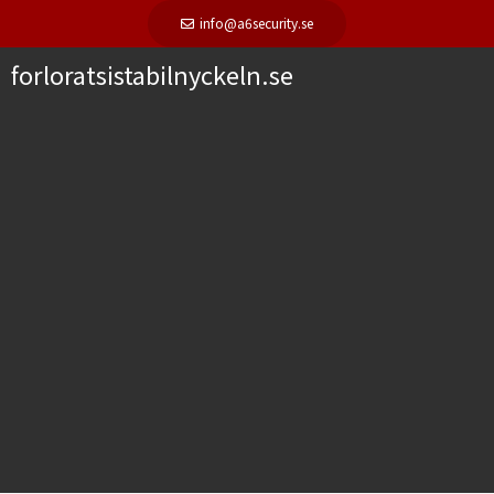
info@a6security.se
forloratsistabilnyckeln.se