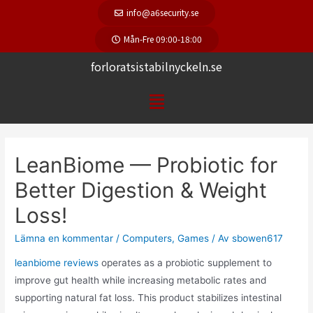
info@a6security.se
Mån-Fre 09:00-18:00
forloratsistabilnyckeln.se
LeanBiome — Probiotic for
Better Digestion & Weight
Loss!
Lämna en kommentar
/
Computers, Games
/ Av
sbowen617
leanbiome reviews
operates as a probiotic supplement to
improve gut health while increasing metabolic rates and
supporting natural fat loss. This product stabilizes intestinal