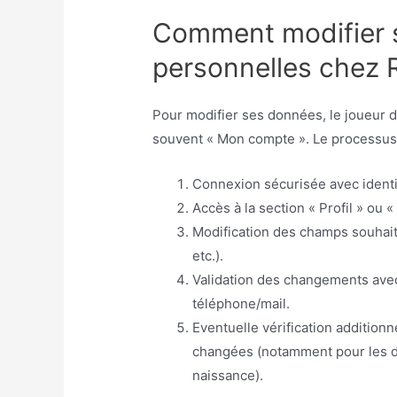
Comment modifier s
personnelles chez R
Pour modifier ses données, le joueur 
souvent « Mon compte ». Le processus s
Connexion sécurisée avec identi
Accès à la section « Profil » ou 
Modification des champs souhait
etc.).
Validation des changements ave
téléphone/mail.
Eventuelle vérification additionn
changées (notamment pour les d
naissance).