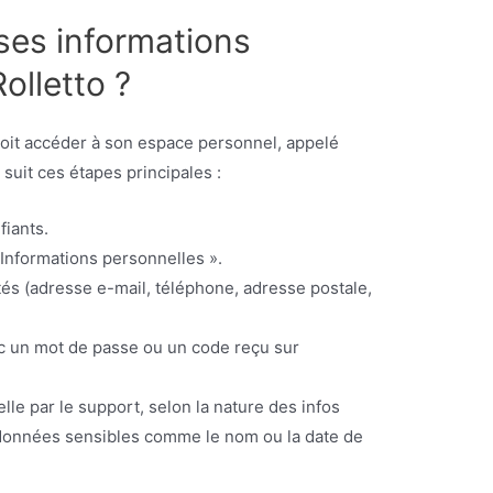
es informations
olletto ?
doit accéder à son espace personnel, appelé
uit ces étapes principales :
fiants.
« Informations personnelles ».
és (adresse e-mail, téléphone, adresse postale,
c un mot de passe ou un code reçu sur
elle par le support, selon la nature des infos
onnées sensibles comme le nom ou la date de