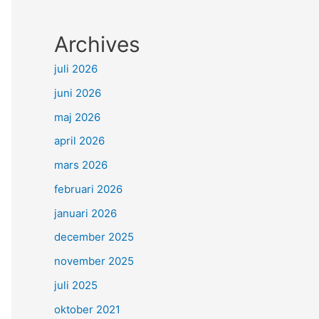
Archives
juli 2026
juni 2026
maj 2026
april 2026
mars 2026
februari 2026
januari 2026
december 2025
november 2025
juli 2025
oktober 2021