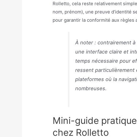
Rolletto, cela reste relativement simpl
nom, prénom), une preuve d’identité s
pour garantir la conformité aux règles 
À noter : contrairement 
une interface claire et in
temps nécessaire pour e
ressent particulièrement
plateformes où la navigat
nombreuses.
Mini-guide pratique
chez Rolletto