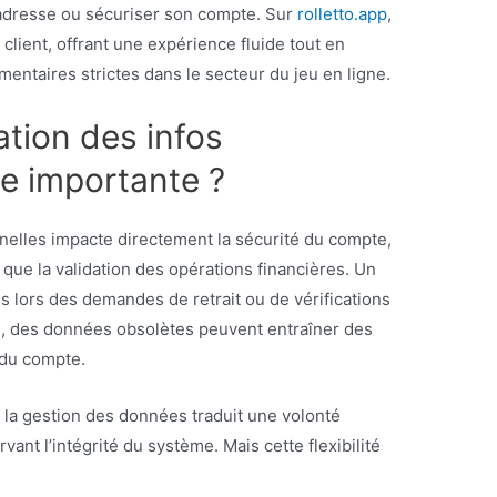
 adresse ou sécuriser son compte. Sur
rolletto.app
,
client, offrant une expérience fluide tout en
entaires strictes dans le secteur du jeu en ligne.
ation des infos
le importante ?
nelles impacte directement la sécurité du compte,
que la validation des opérations financières. Un
ges lors des demandes de retrait ou de vérifications
e, des données obsolètes peuvent entraîner des
 du compte.
ns la gestion des données traduit une volonté
ant l’intégrité du système. Mais cette flexibilité