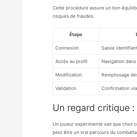
Cette procédure assure un bon équilibre 
risques de fraudes.
Étape
Connexion
Saisie identifian
Accès au profil
Navigation dans
Modification
Remplissage de
Validation
Confirmation vi
Un regard critique : 
Un joueur expérimenté sait que chez ce
peut être un vrai parcours du combattant