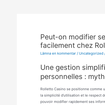
Peut-on modifier se
facilement chez Rol
Lämna en kommentar
/
Uncategorized
Une gestion simpli
personnelles : mythe
Rolletto Casino se positionne comme u
la simplicité d’utilisation et le respect
pouvoir modifier rapidement ses inform