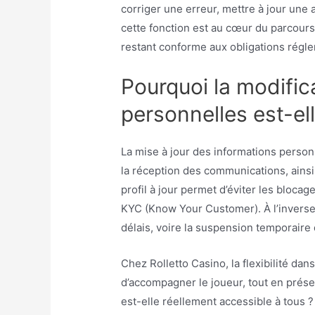
corriger une erreur, mettre à jour une
cette fonction est au cœur du parcours 
restant conforme aux obligations réglem
Pourquoi la modific
personnelles est-el
La mise à jour des informations person
la réception des communications, ainsi 
profil à jour permet d’éviter les bloca
KYC (Know Your Customer). À l’invers
délais, voire la suspension temporaire
Chez Rolletto Casino, la flexibilité da
d’accompagner le joueur, tout en préserv
est-elle réellement accessible à tous ?