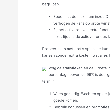
begrijpen.
Speel met de maximum inzet. Dit 
verhogen de kans op grote wins
Bij het activeren van extra funct
inzet tijdens de actieve rondes 
Probeer slots met gratis spins die kun
kansen zonder extra kosten, wat alles b
Volg de statistieken en de uitbetal
percentage boven de 96% is doorga
termijn.
Wees geduldig. Wachten op de ju
goede komen.
Gebruik bonussen en promoties v