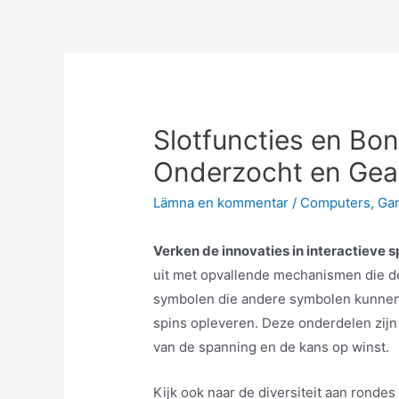
Slotfuncties en Bo
Onderzocht en Gea
Lämna en kommentar
/
Computers, Ga
Verken de innovaties in interactieve 
uit met opvallende mechanismen die de
symbolen die andere symbolen kunnen 
spins opleveren. Deze onderdelen zij
van de spanning en de kans op winst.
Kijk ook naar de diversiteit aan ronde