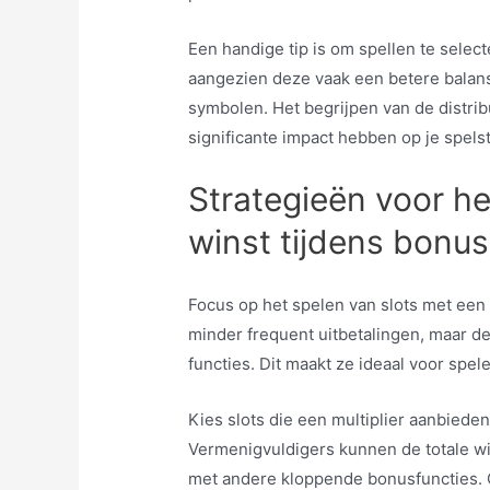
Een handige tip is om spellen te selec
aangezien deze vaak een betere balans
symbolen. Het begrijpen van de distri
significante impact hebben op je spelst
Strategieën voor h
winst tijdens bonu
Focus op het spelen van slots met een h
minder frequent uitbetalingen, maar de
functies. Dit maakt ze ideaal voor spel
Kies slots die een multiplier aanbiede
Vermenigvuldigers kunnen de totale wi
met andere kloppende bonusfuncties. 