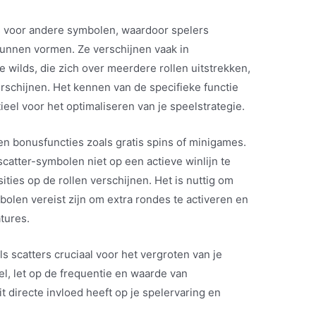
 voor andere symbolen, waardoor spelers
unnen vormen. Ze verschijnen vaak in
 wilds, die zich over meerdere rollen uitstrekken,
erschijnen. Het kennen van de specifieke functie
ieel voor het optimaliseren van je speelstrategie.
n bonusfuncties zoals gratis spins of minigames.
scatter-symbolen niet op een actieve winlijn te
ties op de rollen verschijnen. Het is nuttig om
bolen vereist zijn om extra rondes te activeren en
tures.
ls scatters cruciaal voor het vergroten van je
el, let op de frequentie en waarde van
t directe invloed heeft op je spelervaring en