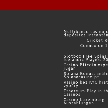
Multibanco casino 
depósitos instantân
Cricket 
Connexion 1
Slotbox Free Spins
Icelandic Players 2
Casino Bitcoin espe
jugar
Solana Bônus: análi
Solanacasino.pt
Kasino bez KYC hrát
výběry
Ethereum Play in th
Casinos
Casino Luxemburg –
Auszahlungen