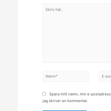
Spara mitt namn, min e-postadress 
jag skriver en kommentar.