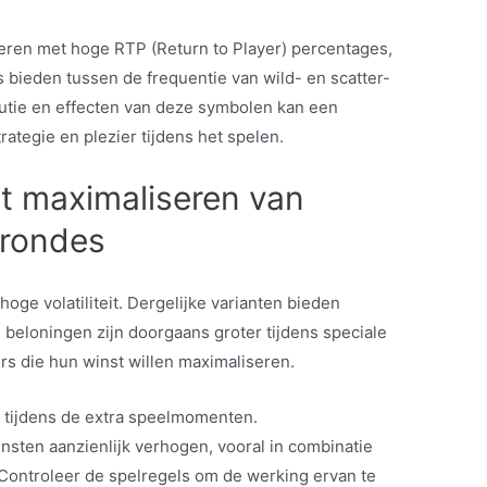
teren met hoge RTP (Return to Player) percentages,
 bieden tussen de frequentie van wild- en scatter-
butie en effecten van deze symbolen kan een
rategie en plezier tijdens het spelen.
et maximaliseren van
srondes
oge volatiliteit. Dergelijke varianten bieden
 beloningen zijn doorgaans groter tijdens speciale
ers die hun winst willen maximaliseren.
n tijdens de extra speelmomenten.
nsten aanzienlijk verhogen, vooral in combinatie
Controleer de spelregels om de werking ervan te