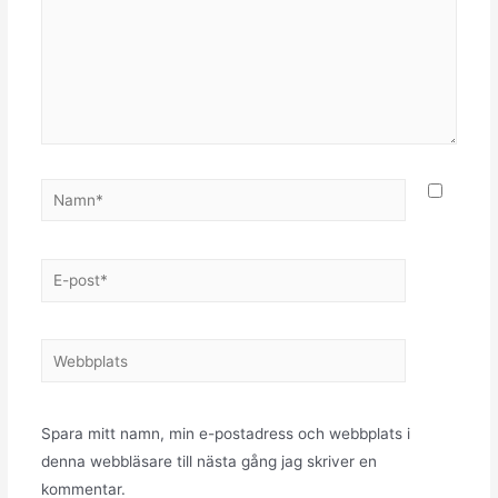
Spara mitt namn, min e-postadress och webbplats i
denna webbläsare till nästa gång jag skriver en
kommentar.