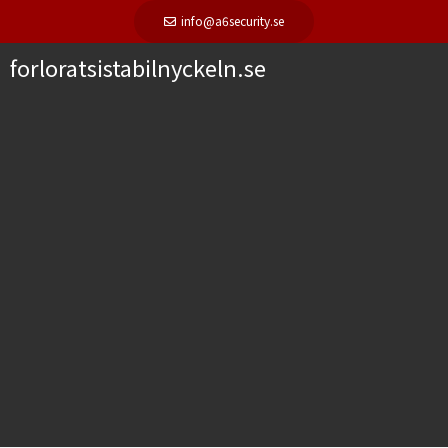
info@a6security.se
forloratsistabilnyckeln.se