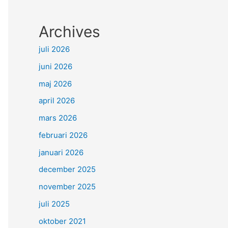
Archives
juli 2026
juni 2026
maj 2026
april 2026
mars 2026
februari 2026
januari 2026
december 2025
november 2025
juli 2025
oktober 2021