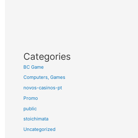
Categories
BC Game
Computers, Games
novos-casinos-pt
Promo
public
stoichimata
Uncategorized