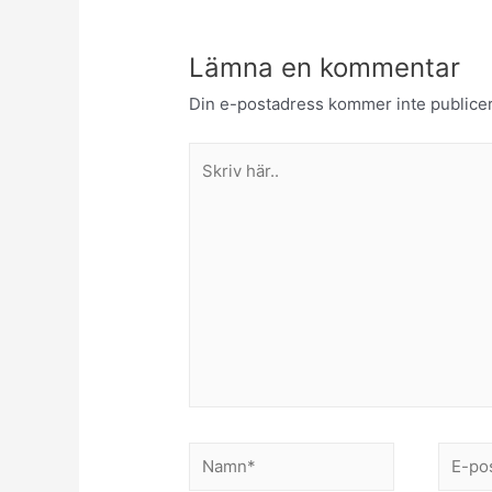
Lämna en kommentar
Din e-postadress kommer inte publicer