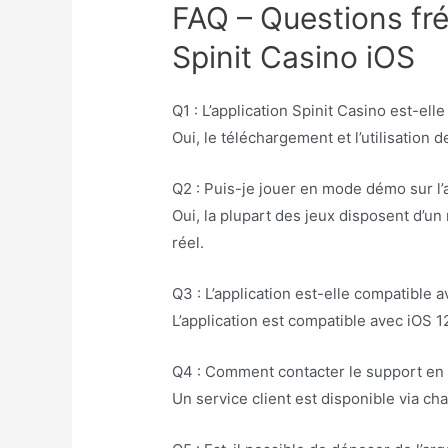
FAQ – Questions fré
Spinit Casino iOS
Q1 : L’application Spinit Casino est-elle
Oui, le téléchargement et l’utilisation d
Q2 : Puis-je jouer en mode démo sur l’a
Oui, la plupart des jeux disposent d’u
réel.
Q3 : L’application est-elle compatible 
L’application est compatible avec iOS 12
Q4 : Comment contacter le support en
Un service client est disponible via cha