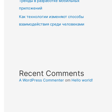
Тренды в разработке мобильных
приложений
Как технологии изменяют способы
взаимодействия среди человеками
Recent Comments
A WordPress Commenter
om
Hello world!