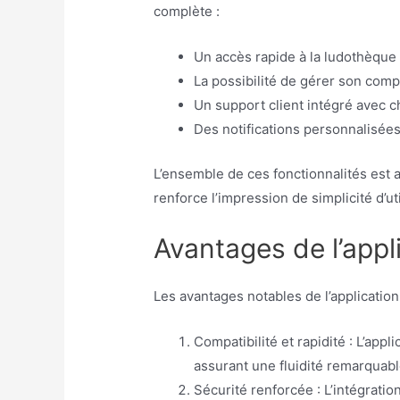
complète :
Un accès rapide à la ludothèque 
La possibilité de gérer son compt
Un support client intégré avec ch
Des notifications personnalisée
L’ensemble de ces fonctionnalités est 
renforce l’impression de simplicité d’uti
Avantages de l’appl
Les avantages notables de l’application 
Compatibilité et rapidité : L’app
assurant une fluidité remarquab
Sécurité renforcée : L’intégratio