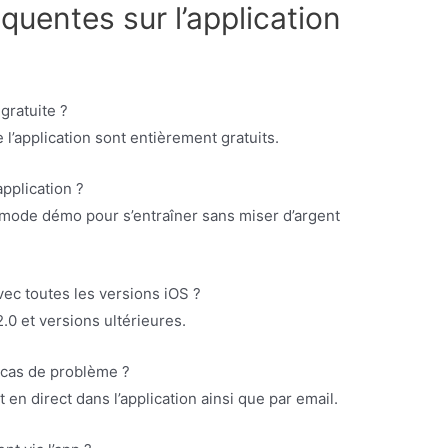
quentes sur l’application
 gratuite ?
e l’application sont entièrement gratuits.
pplication ?
n mode démo pour s’entraîner sans miser d’argent
avec toutes les versions iOS ?
.0 et versions ultérieures.
 cas de problème ?
t en direct dans l’application ainsi que par email.