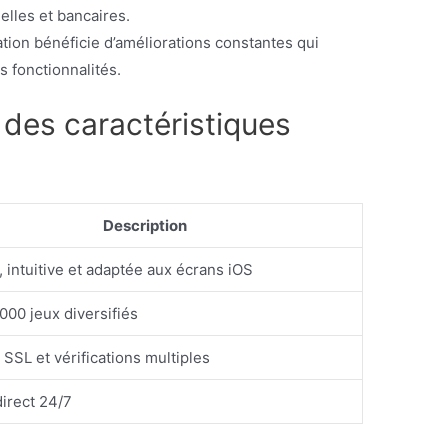
lles et bancaires.
cation bénéficie d’améliorations constantes qui
s fonctionnalités.
 des caractéristiques
Description
 intuitive et adaptée aux écrans iOS
000 jeux diversifiés
SSL et vérifications multiples
irect 24/7