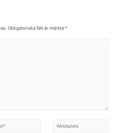
as.
Obligatoriska fält är märkta
*